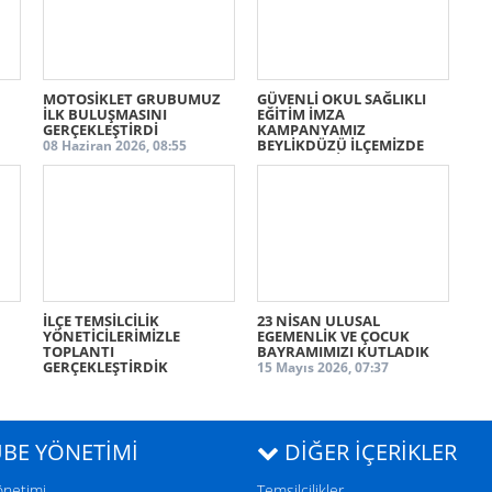
ücretlere, mesleki hak kayıplarına ve liyakat yerine
mülakatın belirleyici olduğu uygulamalara karşı
dayanışmayı büyütmek hepimizin sorumluluğudur.
MOTOSİKLET GRUBUMUZ
GÜVENLİ OKUL SAĞLIKLI
İLK BULUŞMASINI
EĞİTİM İMZA
GERÇEKLEŞTİRDİ
KAMPANYAMIZ
Öğretmenlik mesleğinin onuru ve geleceği için, haklı
BEYLİKDÜZÜ İLÇEMİZDE
08 Haziran 2026, 08:55
DEVAM ETTİ
taleplerini Ankara’da duyurmaya çalışan
15 Mayıs 2026, 10:34
meslektaşlarımızın yanında olduğumuzu göstermek
amacıyla bir araya geldik.
Şube Başkanımız Oğuz AKKAŞ'ın konuşmasına
İLÇE TEMSİLCİLİK
aşağıdaki bağlantıdan ulaşabilirsiniz.
23 NİSAN ULUSAL
YÖNETİCİLERİMİZLE
EGEMENLİK VE ÇOCUK
TOPLANTI
BAYRAMIMIZI KUTLADIK
GERÇEKLEŞTİRDİK
15 Mayıs 2026, 07:37
15 Mayıs 2026, 09:28
BE YÖNETİMİ
DIĞER İÇERIKLER
https://www.image2url.com/r2/default/videos/178185142910
cecd1ca0-eb56-4bfa-89f9-3821f42e6187.mp4
önetimi
Temsilcilikler