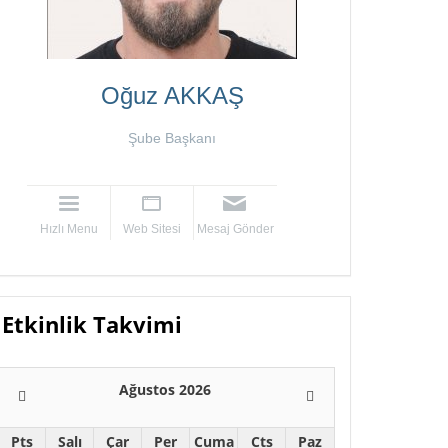
Oğuz AKKAŞ
Şube Başkanı
Hızlı Menu
Web Sitesi
Mesaj Gönder
Etkinlik Takvimi
Ağustos 2026
Pts
Salı
Çar
Per
Cuma
Cts
Paz