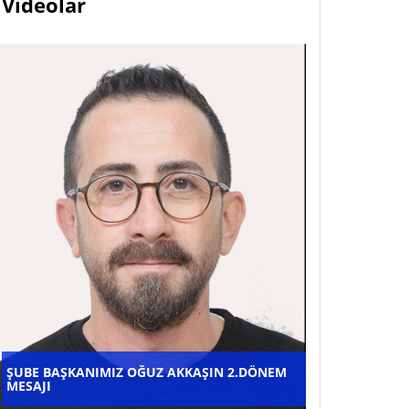
Videolar
ŞUBE BAŞKANIMIZ
OĞUZ AKKAŞIN
ŞUBE BAŞKANIMIZ OĞUZ AKKAŞIN 2.DÖNEM
2.DÖNEM MESAJI
MESAJI