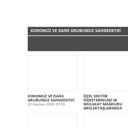
KOROMUZ VE DANS GRUBUMUZ SAHNEDEYDİ
Eğitim İş İstanbul 3 Nolu Şube ve Avcılar ADD Türk H
Müziği Koromuz şarkı ve türküleriyle, Eğitim İş İstan
3 Nolu Şube Dans Grubumuz da dansları ile 20
Haziran'da Avcılar Barış Manço Kültür Merkezi'nd
sahne aldı.
KOROMUZ VE DANS
ÖZEL SEKTÖR
GRUBUMUZ SAHNEDEYDİ
ÖĞRETMENLERİ VE
MÜLAKAT MAĞDURU
22 Haziran 2026, 07:55
MESLEKTAŞLARIMIZA
DESTEK VERDİK
19 Haziran 2026, 06:55
DEVAMI