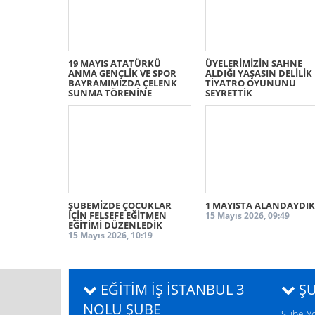
19 MAYIS ATATÜRKÜ
ÜYELERİMİZİN SAHNE
ANMA GENÇLİK VE SPOR
ALDIĞI YAŞASIN DELİLİK
BAYRAMIMIZDA ÇELENK
TİYATRO OYUNUNU
SUNMA TÖRENİNE
SEYRETTİK
KATILDIK
08 Haziran 2026, 08:56
08 Haziran 2026, 08:58
ŞUBEMİZDE ÇOCUKLAR
1 MAYISTA ALANDAYDIK
İÇİN FELSEFE EĞİTMEN
15 Mayıs 2026, 09:49
EĞİTİMİ DÜZENLEDİK
15 Mayıs 2026, 10:19
EĞITIM İŞ İSTANBUL 3
ŞU
NOLU ŞUBE
Şube Y