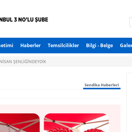
netimi
Haberler
Temsilcilikler
Bilgi - Belge
Galer
 NİSAN ŞENLİĞİNDEYDİK
Sendika Haberleri